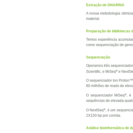
Extração de DNA/RNA
A nossa metodologia otimiza
material.
Preparação de bibliotecas 
Temos experiência acumulada
como sequenciação de geno
Sequenciação
Operamos três sequenciadore
Scientific, e MiSeq
®
e NextS
O sequenciador Ion Proton™,
80 milhões de reads de ele
O sequenciador MiSeq
®
, é
sequências de elevada qua
O NextSeq
®
, é um sequenci
2X150 bp por corrida.
Análise bioinformática de 