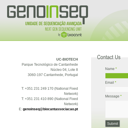
UC-BIOTECH
Parque Tecnológico de Cantanhede
Name
*
Núcleo 04, Lote 8
3060-197 Cantanhede, Portugal
Email
*
T: +351 231 249 170
(National Fixed
Network)
Message
*
T: +351 231 410 890
(
National Fixed
Network
)
E:
genoinseq@biocantassociacao.pt